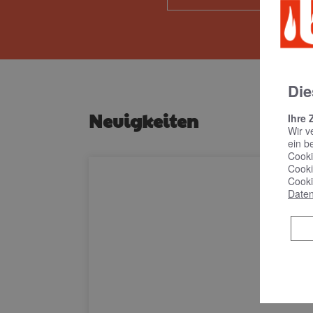
Die
Neuigkeiten
Ihre 
Wir v
ein b
Cooki
Cooki
Cooki
Daten