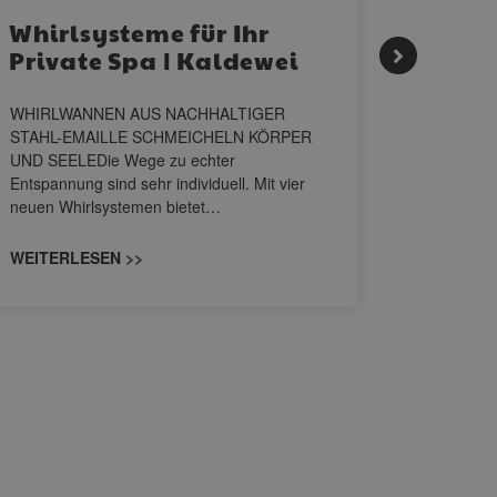
Whirlsysteme für Ihr
Gesta
Private Spa | Kaldewei
alltä
HANS
WHIRLWANNEN AUS NACHHALTIGER
STAHL-EMAILLE SCHMEICHELN KÖRPER
Stil für 
UND SEELEDie Wege zu echter
HANSAGENE
Entspannung sind sehr individuell. Mit vier
von Wascht
neuen Whirlsystemen bietet…
unterschi
konzipiert
WEITERLESEN >>
WEITERL